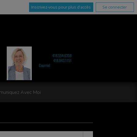
Inscrivez-vous pour plus d'accès
Se connecter
CHRISTINE BERNIER
COURTIER IMMOBILIER RÉSIDENTIEL
Cellulaire :
418.554.6358
Téléphone :
418.843.1151
Courriel
uniquez Avec Moi