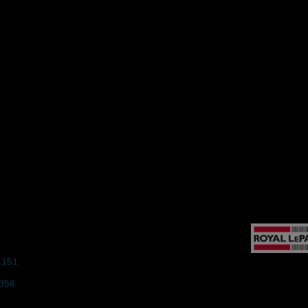
1151
.7079
6358