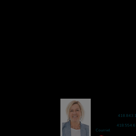
CHRISTINE BERNIER
Courtier immobilier résidentiel
Téléphone :
418.843.
Télécopieur : 418.842
Cellulaire :
418.554.
Courriel