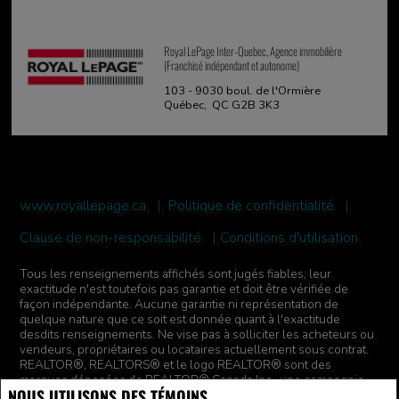
Royal LePage Inter-Quebec, Agence immobilière
(Franchisé indépendant et autonome)
103 - 9030 boul. de l'Ormière
Québec, QC G2B 3K3
www.royallepage.ca
|
Politique de confidentialité
|
Clause de non-responsabilité
|
Conditions d'utilisation
Tous les renseignements affichés sont jugés fiables; leur
exactitude n'est toutefois pas garantie et doit être vérifiée de
façon indépendante. Aucune garantie ni représentation de
quelque nature que ce soit est donnée quant à l'exactitude
desdits renseignements. Ne vise pas à solliciter les acheteurs ou
vendeurs, propriétaires ou locataires actuellement sous contrat.
REALTOR®, REALTORS® et le logo REALTOR® sont des
marques déposées de REALTOR® Canada Inc., une compagnie
NOUS UTILISONS DES TÉMOINS
dont la National Association of REALTORS® et l'Association