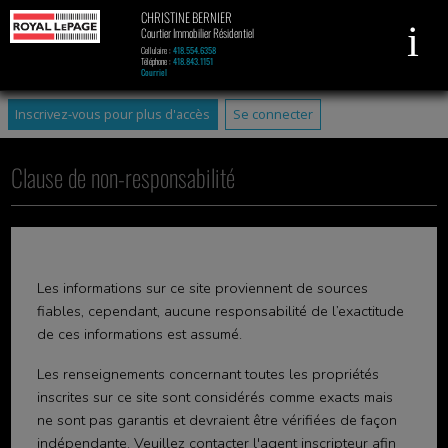
CHRISTINE BERNIER
Courtier Immobilier Résidentiel
Cellulaire :
418.554.6358
Téléphone :
418.843.1151
Courriel
Inscrivez-vous pour plus d'accès
Se connecter
Clause de non-responsabilité
Les informations sur ce site proviennent de sources
fiables, cependant, aucune responsabilité de l’exactitude
de ces informations est assumé.
Les renseignements concernant toutes les propriétés
inscrites sur ce site sont considérés comme exacts mais
ne sont pas garantis et devraient être vérifiées de façon
indépendante. Veuillez contacter l'agent inscripteur afin