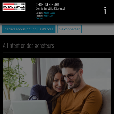
CHRISTINE BERNIER
Courtier Immobilier Résidentiel
Cellulaire :
418.554.6358
Téléphone :
418.843.1151
Courriel
Inscrivez-vous pour plus d'accès
Se connecter
À l'intention des acheteurs