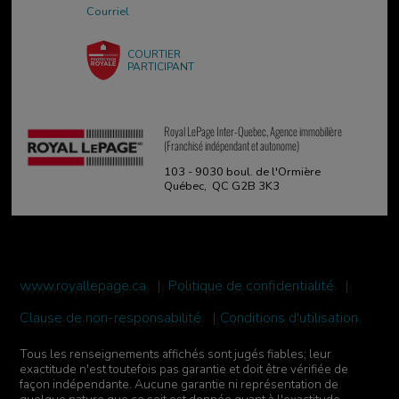
Courriel
COURTIER
PARTICIPANT
Royal LePage Inter-Quebec, Agence immobilière
(Franchisé indépendant et autonome)
103 - 9030 boul. de l'Ormière
Québec, QC G2B 3K3
www.royallepage.ca
|
Politique de confidentialité
|
Clause de non-responsabilité
|
Conditions d'utilisation
Tous les renseignements affichés sont jugés fiables; leur
exactitude n'est toutefois pas garantie et doit être vérifiée de
façon indépendante. Aucune garantie ni représentation de