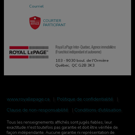
Courriel
COURTIER
PARTICIPANT
Royal LePage Inter-Quebec, Agence immobilière
(Franchisé indépendant et autonome)
103 - 9030 boul. de l'Ormière
Québec, QC G2B 3K3
www.royallepage.ca
|
Politique de confidentialité
|
Clause de non-responsabilité
|
Conditions d'utilisation
Tous les renseignements affichés sont jugés fiables; leur
exactitude n'est toutefois pas garantie et doit être vérifiée de
façon indépendante. Aucune garantie ni représentation de