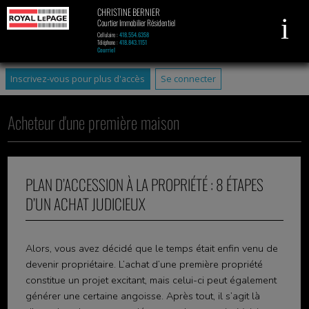
CHRISTINE BERNIER
Courtier Immobilier Résidentiel
Cellulaire :
418.554.6358
Téléphone :
418.843.1151
Courriel
Inscrivez-vous pour plus d'accès
Se connecter
Acheteur d'une première maison
PLAN D’ACCESSION À LA PROPRIÉTÉ : 8 ÉTAPES
D’UN ACHAT JUDICIEUX
Alors, vous avez décidé que le temps était enfin venu de
devenir propriétaire. L’achat d’une première propriété
constitue un projet excitant, mais celui-ci peut également
générer une certaine angoisse. Après tout, il s’agit là